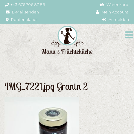
+43 676 706 87 86
Warenkorb
E-Mail senden
Mein Account
Routenplaner
Anmelden
IMG_7221.jpg Grantn 2