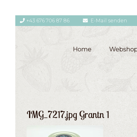
+43 676 706 87 86
E-Mail senden
Home
Websho
IMG_7217.jpg Grantn 1