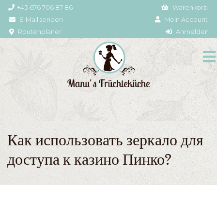
+43 676 706 87 86
Warenkorb
E-Mail senden
Mein Account
Routenplaner
Anmelden
Как использовать зеркало для
доступа к казино Пинко?