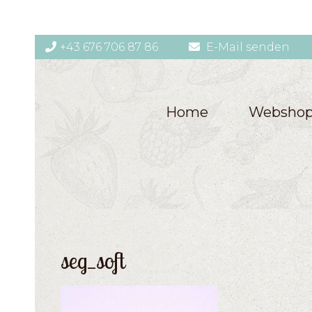
+43 676 706 87 86
E-Mail senden
Home
Websho
seg_soft